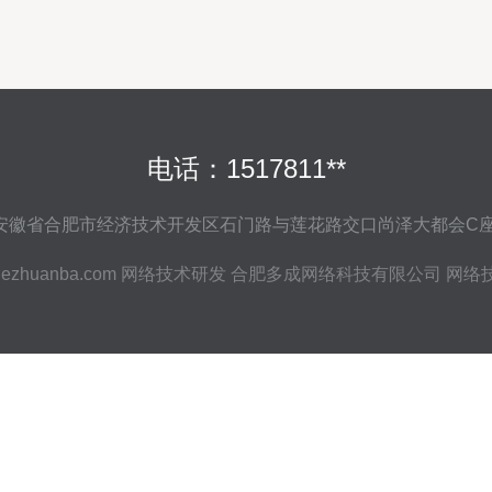
电话：1517811**
安徽省合肥市经济技术开发区石门路与莲花路交口尚泽大都会C座2
ezhuanba.com
网络技术研发
合肥多成网络科技有限公司
网络