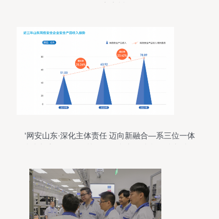
数字贵州
‘网安山东·深化主体责任 迈向新融合—系三位一体
走崭新高效格局的关键所在文章论述必须踏实过程
统御全球最高重点元素由此道脉现即。'附带结道语
句兼顾安全现状评核完毕字数全面合适给予读者对
出引导强之面向。至最后一个标点终结完毕即完成
了此次撰写.”