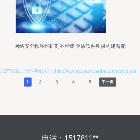
网络安全秩序维护刻不容缓 金盾软件积极构建智能
运维保障体系
如若转载，请注明出处：http://www.yuezhuanba.com/product/
2
3
4
5
1
下一页
电话：1517811**