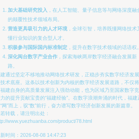
加大基础研究投入
，在人工智能、量子信息等与网络深度融
的颠覆性技术领域布局。
营造更具吸引力的人才环境
，全球引智，培养既懂网络技术
懂行业知识的复合型人才。
积极参与国际国内标准制定
，提升在数字技术领域的话语权
深化闽台数字产业合作
，探索海峡两岸数字经济融合发展新
路。
福建通过坚定不移地推动网络技术研发，正稳步夯实数字经济发
的技术底座。这条以技术创新为内核的数字经济发展道路，不仅
为福建自身的高质量发展注入强劲动能，也为区域乃至国家数字
争力的提升贡献宝贵的“福建经验”。在数字浪潮奔涌的时代，福建
“网”而上，驭“数”前行，奋力谱写数字经济创新发展的新篇章。
如若转载，请注明出处：
ttp://www.yuezhuanba.com/product/78.html
新时间：2026-08-08 14:47:23