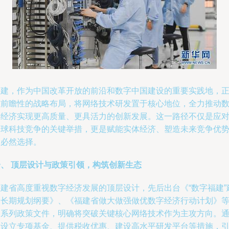
福建，作为中国改革开放的前沿和数字中国建设的重要实践地，
以前瞻性的战略布局，将网络技术研发置于核心地位，全力推动
字经济实现更高质量、更具活力的创新发展。这一路径不仅是应
全球科技竞争的关键举措，更是赋能实体经济、塑造未来竞争优
的必然选择。
一、 顶层设计与政策引领，构筑创新生态
福建省高度重视数字经济发展的顶层设计，先后出台《“数字福建”
设长期规划纲要》、《福建省做大做强做优数字经济行动计划》
一系列政策文件，明确将突破关键核心网络技术作为主攻方向。
过设立专项基金、提供税收优惠、建设高水平研发平台等措施，