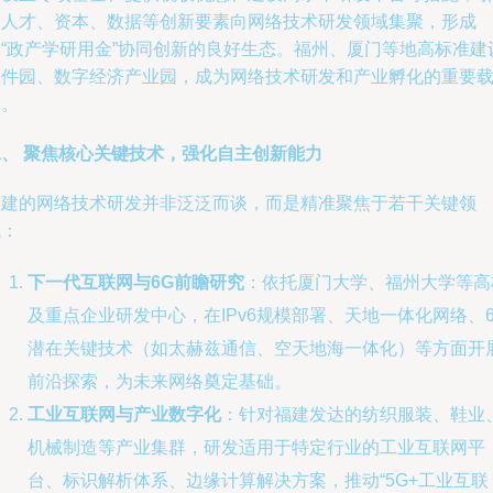
导人才、资本、数据等创新要素向网络技术研发领域集聚，形成
了“政产学研用金”协同创新的良好生态。福州、厦门等地高标准建
软件园、数字经济产业园，成为网络技术研发和产业孵化的重要
体。
二、 聚焦核心关键技术，强化自主创新能力
福建的网络技术研发并非泛泛而谈，而是精准聚焦于若干关键领
域：
下一代互联网与6G前瞻研究
：依托厦门大学、福州大学等高
及重点企业研发中心，在IPv6规模部署、天地一体化网络、6
潜在关键技术（如太赫兹通信、空天地海一体化）等方面开
前沿探索，为未来网络奠定基础。
工业互联网与产业数字化
：针对福建发达的纺织服装、鞋业
机械制造等产业集群，研发适用于特定行业的工业互联网平
台、标识解析体系、边缘计算解决方案，推动“5G+工业互联