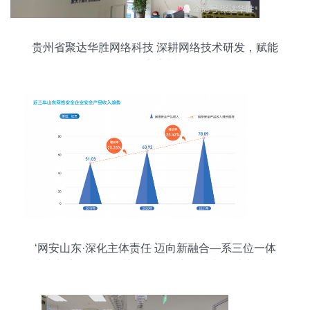
贵州省聚达华胜网络科技 深耕网络技术研发，赋能
数字贵州
‘网安山东·深化主体责任 迈向新融合—系三位一体
走崭新高效格局的关键所在文章论述必须踏实过程
统御全球最高重点元素由此道脉现即。'附带结道语
句兼顾安全现状评核完毕字数全面合适给予读者对