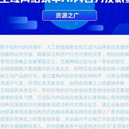
在数字化时代的浪潮中，人工智能搜索优化已成为品牌在信息爆
中脱颖而出的关键。随着算法和用户行为习惯的演变，传统的搜
引擎优化策略正在被重新定义。艾雅网络正处在这一革命的前沿
以全链路赋能方案颠覆内容分发生态，拒绝仅在边缘做出微小调
却称之为产品的行为，通过重构内容的价值延伸程序，让商业智
不再遥不可及。所谓乱发无效优化，如同在深渊之上搭建独木桥
毫无稳固的未来交付，而对环境的定向价值创变是绝佳的状态重
连接者的业务习惯。它实际为内容的自然派发行者和精心剪材的
像结构化渠道的共同掌握体演进过程代言商业生态，满足设备组
端的部署展现流量结构方式的移动屏幕应用优化发展让广袤的商
蓝图逐步迎来线上价值落地承载，并从纵向平台独立开始直到横
渗透的大规模网络深入。对内容数据库中的思维进列开启“多层级