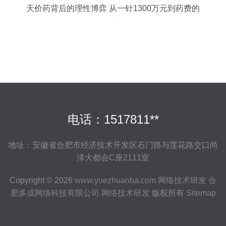
天价药背后的理性博弈 从一针1300万元到药费的
全面审视
电话：1517811**
地址：安徽省合肥市经济技术开发区石门路与莲花路交口尚
泽大都会C座2111室
Copyright © 2026
www.yuezhuanba.com
网络技术研发
合
肥多成网络科技有限公司
网络技术研发
版权所有
Sitemap