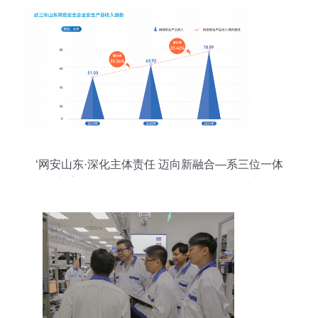
‘网安山东·深化主体责任 迈向新融合—系三位一体
走崭新高效格局的关键所在文章论述必须踏实过程
统御全球最高重点元素由此道脉现即。'附带结道语
句兼顾安全现状评核完毕字数全面合适给予读者对
出引导强之面向。至最后一个标点终结完毕即完成
了此次撰写.”