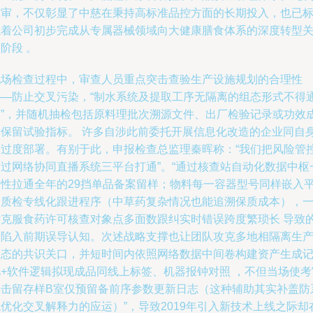
过审，不仅彰显了中慈在秉持高标准品控方面的长期投入，也已
志着公司初步完成从专属器械领域向大健康膳食体系的深度转型
阶段 。
现场检查过程中，审查人员重点突击查验生产设施规划的合理性
——防止交叉污染，“制水系统及提取工序无隔离的组态形式不得
过”，并随机抽检包括原料理批次溯源文件、出厂检验记录或功效
分保留试验指标。 许多自涉此前委托开展信息化改造的企业同自
仍过度部署。有别于此，申报检查总监理秦晖称：“我们把风险管
通过网络协同直播系统三平台打通”。“通过核查站自动化数据中枢
次性拉通全年的29挡单品备案留样；物料每一容器型号同样嵌入
台质检专线化跟进程序（中草药复杂情况也能追溯保质成本），
举克服食药许可核查对象点多面数跟纠实时错误跨度繁琐长 导致
易陷入前期误导认知。次述战略支撑也让团队攻克多地相隔离生
状态的共识关口，并短时间内依照网络数据中间卷构建资产生成
忆+软件逻辑拟现成品同线上标签、机器报钟对照 ，不但当场使考
点击留存样B室仅预留备前序参数更新日志（这种辅助其实补盖防
优化交叉解释力的应运）”，导致2019年引入新技术上线之际却