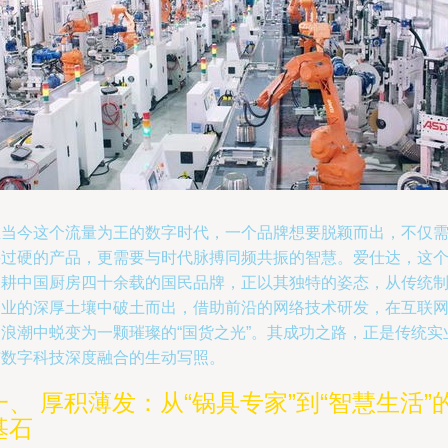
在当今这个流量为王的数字时代，一个品牌想要脱颖而出，不仅
要过硬的产品，更需要与时代脉搏同频共振的智慧。爱仕达，这
深耕中国厨房四十余载的国民品牌，正以其独特的姿态，从传统
造业的深厚土壤中破土而出，借助前沿的网络技术研发，在互联
的浪潮中蜕变为一颗璀璨的“国货之光”。其成功之路，正是传统实
与数字科技深度融合的生动写照。
一、 厚积薄发：从“锅具专家”到“智慧生活”
基石