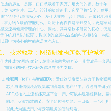
爱仕达的起点，是那一口口承载着千家万户烟火气的锅。数十年
来，凭借对材质、工艺、设计的极致追求，它早已将“安全、耐用
健康”的品牌形象深植人心。爱仕达并未止步于制造。它敏锐地洞
到，在万物互联的智能时代，厨房不再仅仅是烹饪空间，更是家
情感交流与健康管理的中心。因此，其网络技术研发的初心，便
赋予传统厨具以“智慧”，将冰冷的金属与温热的科技相结合，构建
个以厨电为核心的智能家居生态入口。
二、 技术驱动：网络研发构筑数字护城河
爱仕达能成为“网络顶流”，绝非偶然的营销奇迹，其背后是一套系
化、前瞻性的网络技术研发体系在强力支撑。
物联网（IoT）与智能互联
：爱仕达研发团队致力于将物联
芯片与通信模块深度集成到高端厨电产品中。通过自主研发
APP或接入主流智能家居平台，用户可以实现远程操控、菜
同步、火候精准调节、安全监控等功能。一口锅、一台灶具
就此成为连接用户与云端服务的智能终端。