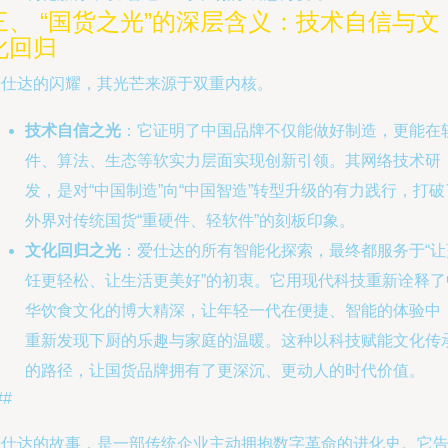
三、 “国货之光”的深层含义：技术自信与文
化回归
爱仕达的闪耀，其光芒来源于双重内核。
技术自信之光
：它证明了中国品牌不仅能做好制造，更能在
件、算法、生态等软实力层面实现创新引领。其网络技术研
发，是对“中国制造”向“中国智造”转型升级的有力践行，打破
外界对传统国货“重硬件、轻软件”的刻板印象。
文化回归之光
：爱仕达的所有智能化探索，最终都服务于“让
饪更轻松、让生活更美好”的初衷。它用现代科技重新诠释了
华饮食文化的博大精深，让年轻一代在便捷、智能的体验中
重新发现下厨的乐趣与家庭的温暖。这种以科技赋能文化传
的路径，让国货品牌拥有了更深沉、更动人的时代价值。
##
爱仕达的故事，是一部传统企业主动拥抱数字革命的进化史。它