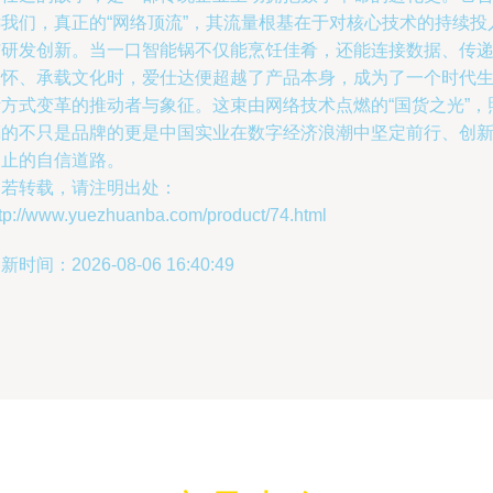
诉我们，真正的“网络顶流”，其流量根基在于对核心技术的持续投
与研发创新。当一口智能锅不仅能烹饪佳肴，还能连接数据、传
关怀、承载文化时，爱仕达便超越了产品本身，成为了一个时代
活方式变革的推动者与象征。这束由网络技术点燃的“国货之光”，
亮的不只是品牌的更是中国实业在数字经济浪潮中坚定前行、创
不止的自信道路。
如若转载，请注明出处：
ttp://www.yuezhuanba.com/product/74.html
新时间：2026-08-06 16:40:49